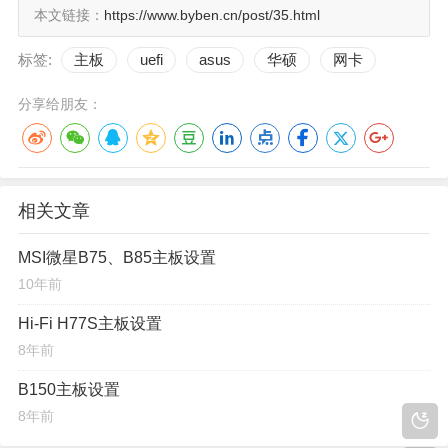
本文链接：
https://www.byben.cn/post/35.html
标签:
主板
uefi
asus
华硕
网卡
高级➡网络堆栈
分享给朋友：
网络堆栈➡开启
(开启UEFI启动)
IPv6 PXE 支持➡关闭
(必须关闭，否则无法启动或启
相关文章
动时间过长)
MSI微星B75、B85主板设置
10年前
Hi-Fi H77S主板设置
8年前
B150主板设置
8年前